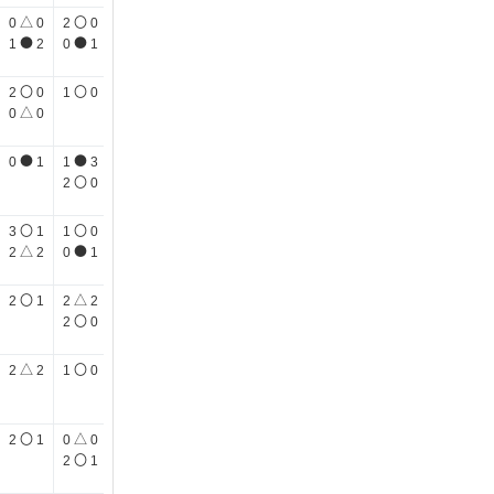
△
〇
〇
0
0
2
0
5
1
●
●
1
2
0
1
〇
〇
〇
2
0
1
0
2
0
△
〇
0
0
1
0
●
●
〇
0
1
1
3
4
0
〇
2
0
〇
〇
△
3
1
1
0
1
1
△
●
△
2
2
0
1
1
1
〇
△
△
2
1
2
2
1
1
〇
〇
2
0
3
0
△
〇
△
2
2
1
0
2
2
〇
1
0
〇
△
〇
2
1
0
0
3
2
〇
〇
2
1
1
0