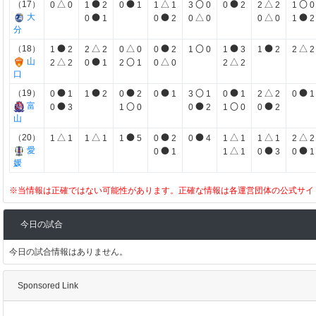
△
●
●
△
〇
●
△
〇
（17）
0
0
1
2
0
1
1
1
3
0
0
2
2
2
1
0
●
●
△
△
●
大
0
1
0
2
0
0
0
0
1
2
分
●
△
△
●
〇
●
●
△
（18）
1
2
2
2
0
0
0
2
1
0
1
3
1
2
2
2
△
●
〇
△
△
山
2
2
0
1
2
1
0
0
2
2
口
●
●
●
●
〇
●
△
●
（19）
0
1
1
2
0
2
0
1
3
1
0
1
2
2
0
1
●
〇
●
〇
●
富
0
3
1
0
0
2
1
0
0
2
山
△
△
●
●
●
△
△
△
（20）
1
1
1
1
1
5
0
2
0
4
1
1
1
1
2
2
●
△
●
●
愛
0
1
1
1
0
3
0
1
媛
※当情報は正確ではない可能性があります。正確な情報は各運営団体の公式サイ
今日の試合
今日の試合情報はありません。
Sponsored Link