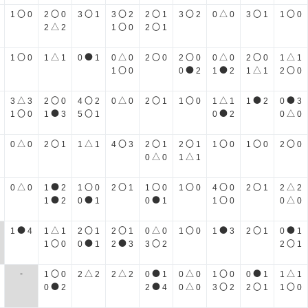
〇
〇
〇
〇
〇
〇
△
〇
〇
1
0
2
0
3
1
3
2
2
1
3
2
0
0
3
1
1
0
△
〇
〇
2
2
1
0
2
1
〇
△
●
△
〇
〇
△
〇
△
1
0
1
1
0
1
0
0
2
0
2
0
0
0
2
0
1
1
〇
●
●
△
〇
1
0
0
2
1
2
1
1
2
0
△
〇
〇
△
〇
〇
△
●
●
3
3
2
0
4
2
0
0
2
1
1
0
1
1
1
2
0
3
〇
●
〇
●
△
1
0
1
3
5
1
0
2
0
0
△
〇
△
〇
〇
〇
〇
〇
〇
0
0
2
1
1
1
4
3
2
1
2
1
1
0
1
0
2
0
△
△
0
0
1
1
△
●
〇
〇
〇
〇
〇
〇
△
0
0
1
2
1
0
2
1
1
0
1
0
4
0
2
1
2
2
●
●
●
〇
△
1
2
0
1
0
1
1
0
0
0
●
△
〇
〇
△
〇
●
〇
●
1
4
1
1
2
1
2
1
0
0
1
0
1
3
2
1
0
1
〇
●
●
〇
〇
1
0
0
1
2
3
3
2
2
1
〇
△
△
●
△
〇
●
△
-
1
0
2
2
2
2
0
1
0
0
1
0
0
1
1
1
●
●
△
〇
〇
〇
0
2
2
4
0
0
3
2
2
1
1
0