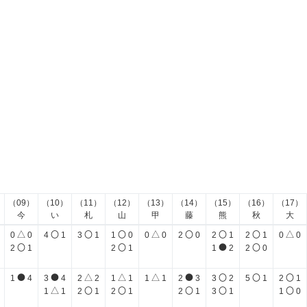
）
（09）
（10）
（11）
（12）
（13）
（14）
（15）
（16）
（17）
今
い
札
山
甲
藤
熊
秋
大
△
〇
〇
〇
△
〇
〇
〇
△
0
0
4
1
3
1
1
0
0
0
2
0
2
1
2
1
0
0
〇
〇
●
〇
2
1
2
1
1
2
2
0
●
●
△
△
△
●
〇
〇
〇
1
4
3
4
2
2
1
1
1
1
2
3
3
2
5
1
2
1
△
〇
〇
〇
〇
〇
1
1
2
1
2
1
2
1
3
1
1
0