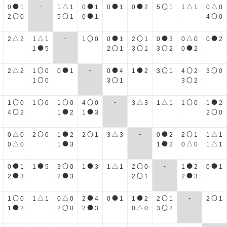
●
△
●
●
●
〇
△
△
-
0
1
1
1
0
1
0
1
0
2
5
1
1
1
0
0
〇
〇
●
〇
2
0
5
1
0
1
4
0
△
△
〇
●
〇
●
△
●
-
2
2
1
1
1
0
0
1
2
1
0
3
0
0
0
2
●
〇
〇
〇
●
1
5
2
1
3
1
3
2
0
2
△
〇
●
●
●
〇
〇
〇
-
2
2
1
0
0
1
0
4
1
2
3
1
4
2
3
0
〇
〇
〇
1
0
3
1
3
2
〇
〇
〇
〇
△
△
〇
●
-
1
0
1
0
1
0
4
0
3
3
1
1
1
0
1
2
〇
●
●
〇
4
2
1
2
1
3
2
0
△
〇
●
〇
△
●
〇
△
-
0
0
2
0
1
2
2
1
3
3
0
2
2
1
1
1
△
●
●
△
△
0
0
1
3
1
2
0
0
1
1
●
●
〇
●
△
〇
●
●
-
0
1
1
5
3
0
1
3
1
1
2
0
1
2
0
1
●
●
〇
●
2
3
2
3
2
1
2
3
〇
△
△
●
●
●
〇
〇
-
1
0
1
1
0
0
2
4
0
1
1
2
2
1
2
1
●
〇
●
△
〇
1
2
2
0
2
3
0
0
3
2