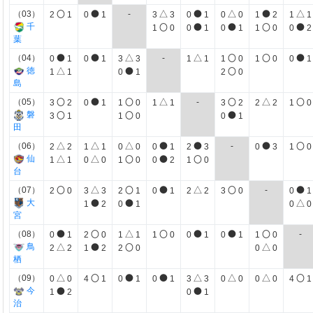
〇
●
△
●
△
●
△
（03）
-
2
1
0
1
3
3
0
1
0
0
1
2
1
1
〇
●
●
〇
●
千
1
0
0
1
0
1
1
0
0
2
葉
●
●
△
△
〇
〇
●
（04）
-
0
1
0
1
3
3
1
1
1
0
1
0
0
1
△
●
〇
徳
1
1
0
1
2
0
島
〇
●
〇
△
〇
△
〇
（05）
-
3
2
0
1
1
0
1
1
3
2
2
2
1
0
〇
〇
●
磐
3
1
1
0
0
1
田
△
△
△
●
●
●
〇
（06）
-
2
2
1
1
0
0
0
1
2
3
0
3
1
0
△
△
〇
●
〇
仙
1
1
0
0
1
0
0
2
1
0
台
〇
△
〇
●
△
〇
●
（07）
-
2
0
3
3
2
1
0
1
2
2
3
0
0
1
●
●
△
大
1
2
0
1
0
0
宮
●
〇
△
〇
●
●
〇
（08）
-
0
1
2
0
1
1
1
0
0
1
0
1
1
0
△
●
〇
△
鳥
2
2
1
2
2
0
0
0
栖
△
〇
●
●
△
△
△
〇
（09）
0
0
4
1
0
1
0
1
3
3
0
0
0
0
4
1
●
●
今
1
2
0
1
治