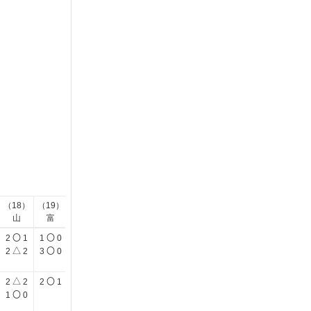
（18）
（19）
（20）
山
富
愛
〇
〇
△
2
1
1
0
1
1
△
〇
2
2
3
0
△
〇
△
2
2
2
1
1
1
〇
1
0