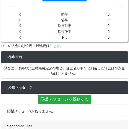
0
前半
0
0
後半
0
0
延長前半
0
0
延長後半
0
0
PK
0
※この大会の順位表・対戦表は
こちら
。
得点更新
試合当日以外や試合結果確定済の場合、運営者が不可と判断した場合は得点更
新は行えません。
応援メッセージ
応援メッセージを投稿する
応援メッセージがありません。
Sponsored Link