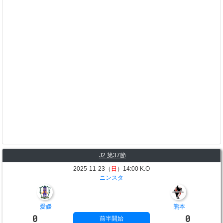
J2 第37節
2025-11-23（
日
）14:00 K.O
ニンスタ
愛媛
熊本
0
0
前半開始