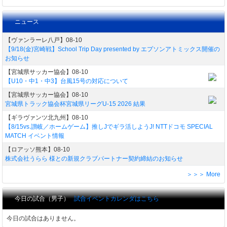
ニュース
【ヴァンラーレ八戸】08-10
【9/18(金)宮崎戦】School Trip Day presented by エプソンアトミックス開催の
お知らせ
【宮城県サッカー協会】08-10
【U10・中1・中3】台風15号の対応について
【宮城県サッカー協会】08-10
宮城県トラック協会杯宮城県リーグU-15 2026 結果
【ギラヴァンツ北九州】08-10
【8/15vs.讃岐／ホームゲーム】推しJでギラ活しようJ! NTTドコモ SPECIAL
MATCH イベント情報
【ロアッソ熊本】08-10
株式会社うらら 様との新規クラブパートナー契約締結のお知らせ
＞＞＞ More
今日の試合（男子）
試合イベントカレンダはこちら
今日の試合はありません。