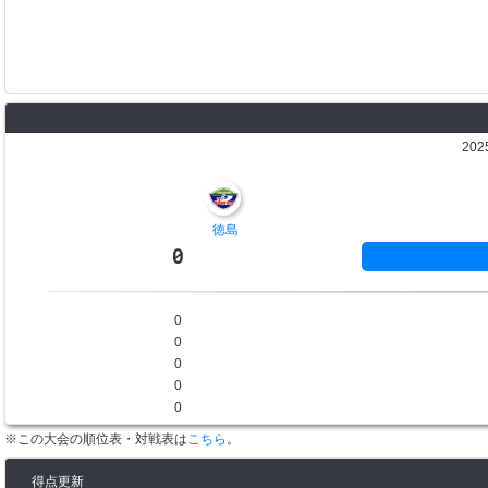
202
徳島
0
0
0
0
0
0
※この大会の順位表・対戦表は
こちら
。
得点更新