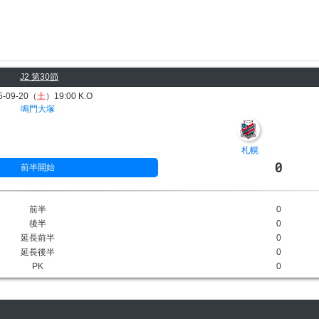
J2 第30節
5-09-20（
土
）19:00 K.O
鳴門大塚
札幌
0
前半開始
前半
0
後半
0
延長前半
0
延長後半
0
PK
0