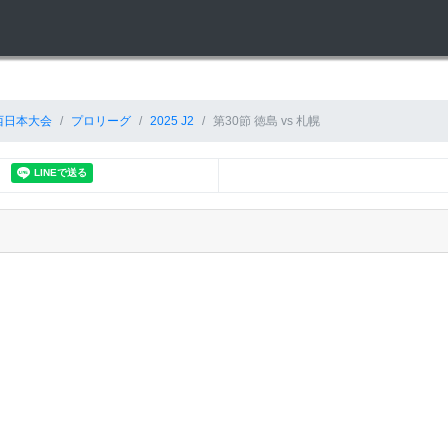
西日本大会
プロリーグ
2025 J2
第30節 徳島 vs 札幌