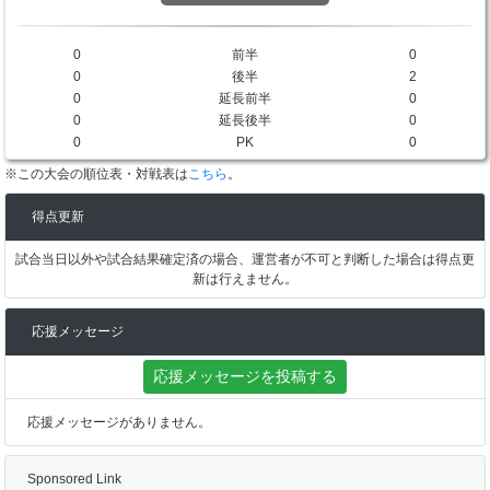
0
前半
0
0
後半
2
0
延長前半
0
0
延長後半
0
0
PK
0
※この大会の順位表・対戦表は
こちら
。
得点更新
試合当日以外や試合結果確定済の場合、運営者が不可と判断した場合は得点更
新は行えません。
応援メッセージ
応援メッセージを投稿する
応援メッセージがありません。
Sponsored Link