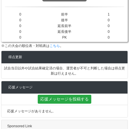
0
前半
1
0
後半
0
0
延長前半
0
0
延長後半
0
0
PK
0
※この大会の順位表・対戦表は
こちら
。
得点更新
試合当日以外や試合結果確定済の場合、運営者が不可と判断した場合は得点更
新は行えません。
応援メッセージ
応援メッセージを投稿する
応援メッセージがありません。
Sponsored Link