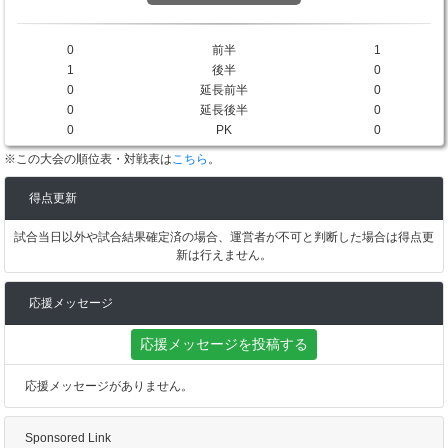
0
前半
1
1
後半
0
0
延長前半
0
0
延長後半
0
0
PK
0
※この大会の順位表・対戦表は
こちら
。
得点更新
試合当日以外や試合結果確定済の場合、運営者が不可と判断した場合は得点更
新は行えません。
応援メッセージ
応援メッセージを投稿する
応援メッセージがありません。
Sponsored Link