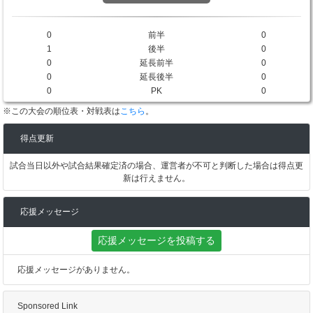
0
前半
0
1
後半
0
0
延長前半
0
0
延長後半
0
0
PK
0
※この大会の順位表・対戦表は
こちら
。
得点更新
試合当日以外や試合結果確定済の場合、運営者が不可と判断した場合は得点更
新は行えません。
応援メッセージ
応援メッセージを投稿する
応援メッセージがありません。
Sponsored Link