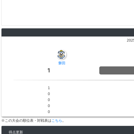
202
磐田
1
1
0
0
0
0
※この大会の順位表・対戦表は
こちら
。
得点更新