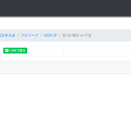
西日本大会
プロリーグ
2025 J2
第7節 磐田 vs 千葉