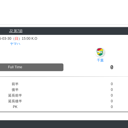
J2 第7節
5-03-30（
日
）15:00 K.O
ヤマハ
千葉
0
Full Time
前半
0
後半
0
延長前半
0
延長後半
0
PK
0