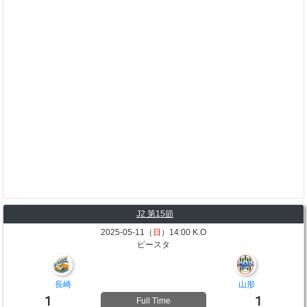
J2 第15節
2025-05-11（
日
）14:00 K.O
ピースタ
長崎
山形
1
1
Full Time