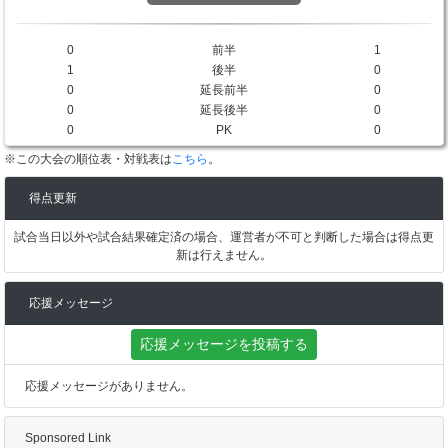
0
前半
1
1
後半
0
0
延長前半
0
0
延長後半
0
0
PK
0
※この大会の順位表・対戦表は
こちら
。
得点更新
試合当日以外や試合結果確定済の場合、運営者が不可と判断した場合は得点更
新は行えません。
応援メッセージ
応援メッセージを投稿する
応援メッセージがありません。
Sponsored Link