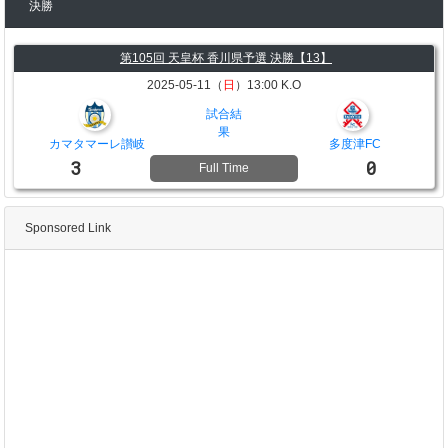
決勝
第105回 天皇杯 香川県予選 決勝【13】
2025-05-11（
日
）13:00 K.O
試合結
果
カマタマーレ讃岐
多度津FC
3
0
Full Time
Sponsored Link