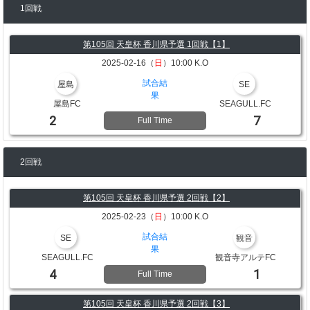
1回戦
第105回 天皇杯 香川県予選 1回戦【1】
2025-02-16（
日
）10:00 K.O
試合結
屋島
SE
果
屋島FC
SEAGULL.FC
2
7
Full Time
2回戦
第105回 天皇杯 香川県予選 2回戦【2】
2025-02-23（
日
）10:00 K.O
試合結
SE
観音
果
SEAGULL.FC
観音寺アルテFC
4
1
Full Time
第105回 天皇杯 香川県予選 2回戦【3】