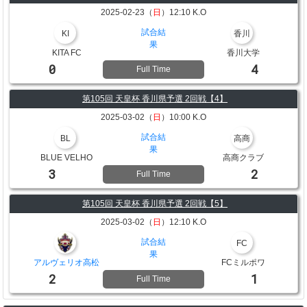
2025-02-23（
日
）12:10 K.O
試合結
KI
香川
果
KITA FC
香川大学
0
4
Full Time
第105回 天皇杯 香川県予選 2回戦【4】
2025-03-02（
日
）10:00 K.O
試合結
BL
高商
果
BLUE VELHO
高商クラブ
3
2
Full Time
第105回 天皇杯 香川県予選 2回戦【5】
2025-03-02（
日
）12:10 K.O
試合結
FC
果
アルヴェリオ高松
FCミルポワ
2
1
Full Time