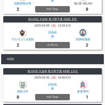
果
四国学院大学
BLUE VELHO
2
0
Full Time
第105回 天皇杯 香川県予選 3回戦【9】
2025-03-09（
日
）13:30 K.O
試合結
果
アルヴェリオ高松
SONIO高松
2
2
（5 PK 4）
4回戦
第105回 天皇杯 香川県予選 4回戦【10】
2025-03-30（
日
）10:30 K.O
試合結
果
高松大学
多度津FC
0
1
Full Time