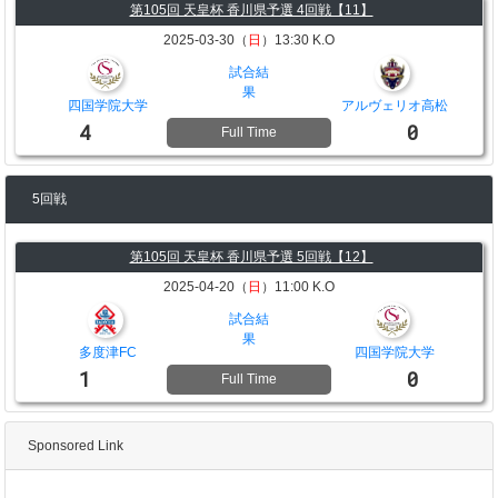
第105回 天皇杯 香川県予選 4回戦【11】
2025-03-30（
日
）13:30 K.O
試合結
果
四国学院大学
アルヴェリオ高松
4
0
Full Time
5回戦
第105回 天皇杯 香川県予選 5回戦【12】
2025-04-20（
日
）11:00 K.O
試合結
果
多度津FC
四国学院大学
1
0
Full Time
Sponsored Link