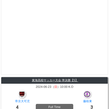
東海高校サッカー大会 準決勝【5】
2024-06-23（
日
）10:00 K.O
帝京大可児
藤枝東
4
3
Full Time