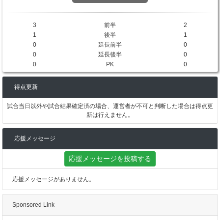
3
前半
2
1
後半
1
0
延長前半
0
0
延長後半
0
0
PK
0
得点更新
試合当日以外や試合結果確定済の場合、運営者が不可と判断した場合は得点更
新は行えません。
応援メッセージ
応援メッセージを投稿する
応援メッセージがありません。
Sponsored Link