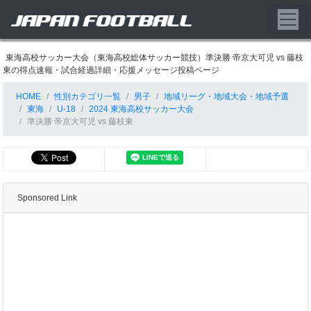
東海高校サッカー大会（東海高校総体サッカー競技）準決勝 帝京大可児 vs 藤枝
東の得点速報・試合経過詳細・応援メッセージ投稿ページ
HOME
性別カテゴリ一覧
男子
地域リーグ・地域大会・地域予選
東海
U-18
2024 東海高校サッカー大会
準決勝 帝京大可児 vs 藤枝東
Sponsored Link