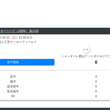
カーリーグ（2部南） 第12節
5-10-12（
日
）13:30 K.O
営人工芝サッカーフィールド
シャ
シャンオーレ郡山フットボールクラ
0
前半開始
前半
0
後半
0
延長前半
0
延長後半
0
PK
0