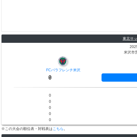
東北サッ
202
米沢市
FCパラフレンチ米沢
0
0
0
0
0
0
※この大会の順位表・対戦表は
こちら
。