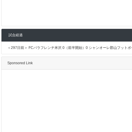
試合経過
＜297日前＞ FCパラフレンチ米沢 0（前半開始）0 シャンオーレ郡山フット
Sponsored Link