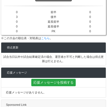
0
前半
0
3
後半
0
0
延長前半
0
0
延長後半
0
0
PK
0
※この大会の順位表・対戦表は
こちら
。
得点更新
試合当日以外や試合結果確定済の場合、運営者が不可と判断した場合は得点更
新は行えません。
応援メッセージ
応援メッセージを投稿する
応援メッセージがありません。
Sponsored Link