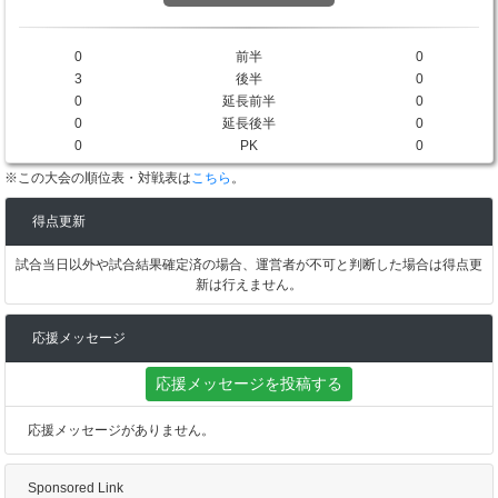
0
前半
0
3
後半
0
0
延長前半
0
0
延長後半
0
0
PK
0
※この大会の順位表・対戦表は
こちら
。
得点更新
試合当日以外や試合結果確定済の場合、運営者が不可と判断した場合は得点更
新は行えません。
応援メッセージ
応援メッセージを投稿する
応援メッセージがありません。
Sponsored Link