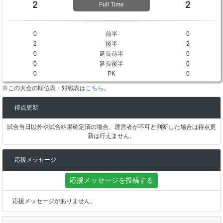
2
2
Full Time
0
前半
0
2
後半
2
0
延長前半
0
0
延長後半
0
0
PK
0
※この大会の順位表・対戦表は
こちら
。
得点更新
試合当日以外や試合結果確定済の場合、運営者が不可と判断した場合は得点更
新は行えません。
応援メッセージ
応援メッセージを投稿する
応援メッセージがありません。