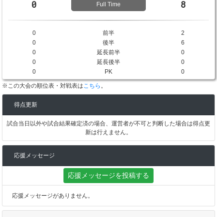
0
8
Full Time
0
前半
2
0
後半
6
0
延長前半
0
0
延長後半
0
0
PK
0
※この大会の順位表・対戦表は
こちら
。
得点更新
試合当日以外や試合結果確定済の場合、運営者が不可と判断した場合は得点更
新は行えません。
応援メッセージ
応援メッセージを投稿する
応援メッセージがありません。