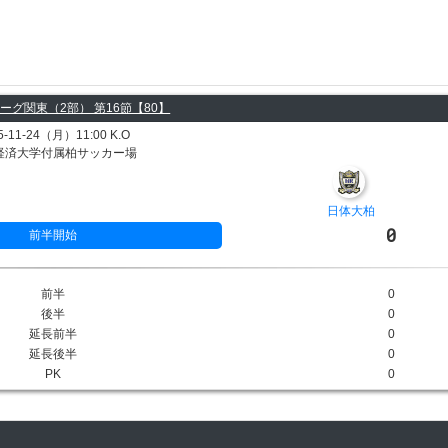
ーグ関東（2部） 第16節【80】
5-11-24（月）11:00 K.O
経済大学付属柏サッカー場
日体大柏
0
前半開始
前半
0
後半
0
延長前半
0
延長後半
0
PK
0