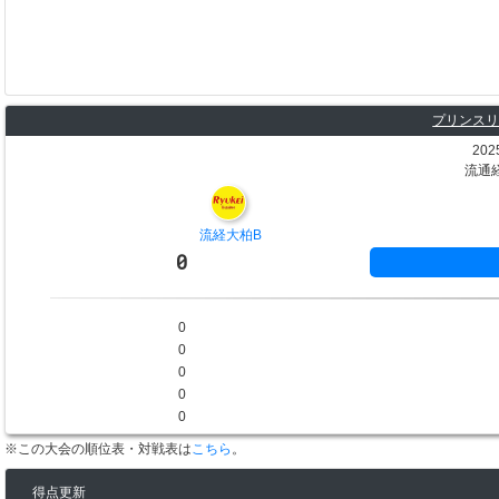
プリンスリ
202
流通
流経大柏B
0
0
0
0
0
0
※この大会の順位表・対戦表は
こちら
。
得点更新