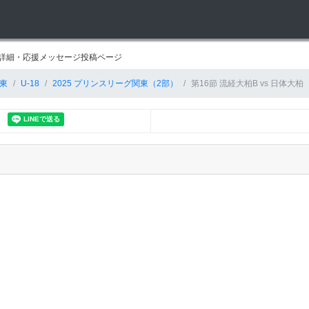
経過詳細・応援メッセージ投稿ページ
東
U-18
2025 プリンスリーグ関東（2部）
第16節 流経大柏B vs 日体大柏