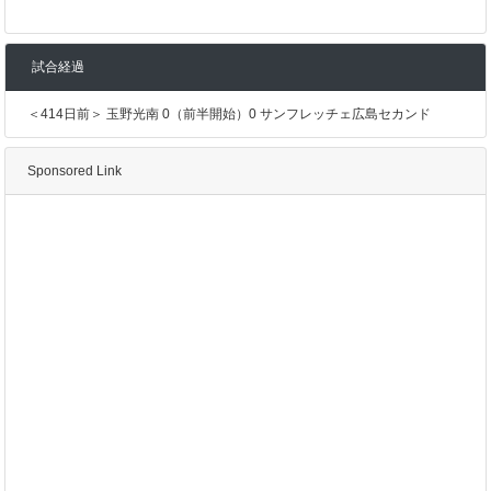
試合経過
＜414日前＞ 玉野光南 0（前半開始）0 サンフレッチェ広島セカンド
Sponsored Link