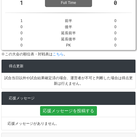
1
0
Full Time
1
前半
0
0
後半
0
0
延長前半
0
0
延長後半
0
0
PK
0
※この大会の順位表・対戦表は
こちら
。
得点更新
試合当日以外や試合結果確定済の場合、運営者が不可と判断した場合は得点更
新は行えません。
応援メッセージ
応援メッセージを投稿する
応援メッセージがありません。