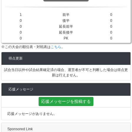
1
前半
0
0
後半
0
0
延長前半
0
0
延長後半
0
0
PK
0
※この大会の順位表・対戦表は
こちら
。
得点更新
試合当日以外や試合結果確定済の場合、運営者が不可と判断した場合は得点更
新は行えません。
応援メッセージ
応援メッセージを投稿する
応援メッセージがありません。
Sponsored Link