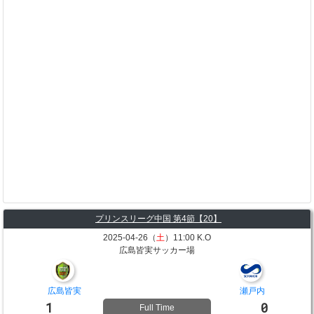
プリンスリーグ中国 第4節【20】
2025-04-26（
土
）11:00 K.O
広島皆実サッカー場
広島皆実
瀬戸内
1
0
Full Time