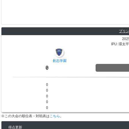
プリン
202
IPU･環
創志学園
0
0
0
0
0
0
※この大会の順位表・対戦表は
こちら
。
得点更新