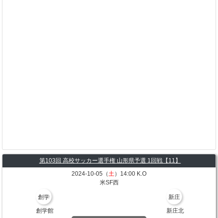
第103回 高校サッカー選手権 山形県予選 1回戦【11】
2024-10-05（
土
）14:00 K.O
米SF西
創学
新庄
創学館
新庄北