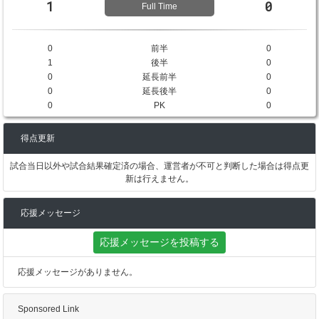
1
0
Full Time
0
前半
0
1
後半
0
0
延長前半
0
0
延長後半
0
0
PK
0
得点更新
試合当日以外や試合結果確定済の場合、運営者が不可と判断した場合は得点更
新は行えません。
応援メッセージ
応援メッセージを投稿する
応援メッセージがありません。
Sponsored Link