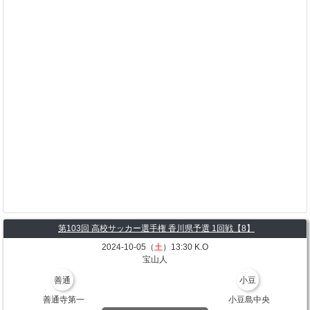
第103回 高校サッカー選手権 香川県予選 1回戦【8】
2024-10-05（
土
）13:30 K.O
宝山人
善通
小豆
善通寺第一
小豆島中央