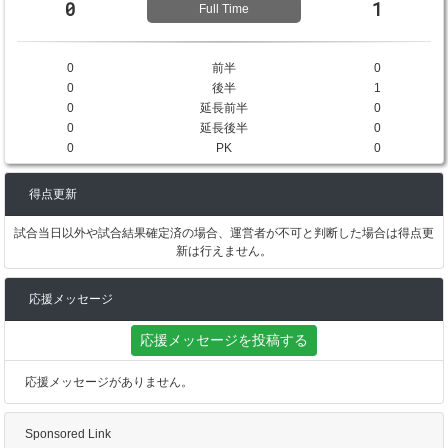
0
1
Full Time
0
前半
0
0
後半
1
0
延長前半
0
0
延長後半
0
0
PK
0
得点更新
試合当日以外や試合結果確定済の場合、運営者が不可と判断した場合は得点更
新は行えません。
応援メッセージ
応援メッセージを投稿する
応援メッセージがありません。
Sponsored Link