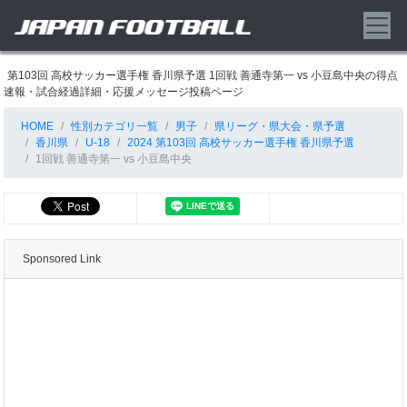
第103回 高校サッカー選手権 香川県予選 1回戦 善通寺第一 vs 小豆島中央の得点
速報・試合経過詳細・応援メッセージ投稿ページ
HOME
性別カテゴリ一覧
男子
県リーグ・県大会・県予選
香川県
U-18
2024 第103回 高校サッカー選手権 香川県予選
1回戦 善通寺第一 vs 小豆島中央
Sponsored Link