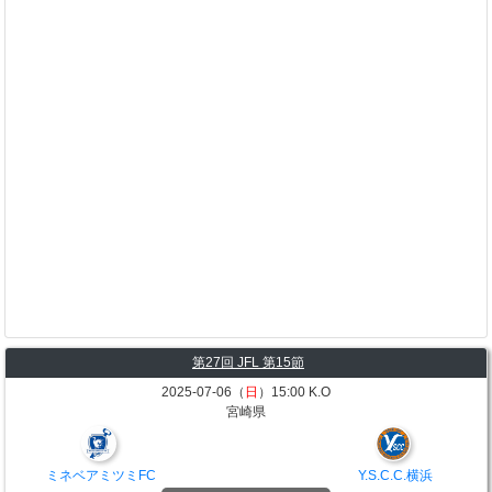
第27回 JFL 第15節
2025-07-06（
日
）15:00 K.O
宮崎県
ミネベアミツミFC
Y.S.C.C.横浜