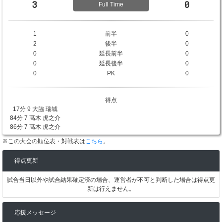
3
0
Full Time
1
前半
0
2
後半
0
0
延長前半
0
0
延長後半
0
0
PK
0
得点
17分 9 大脇 瑞城
84分 7 髙木 虎之介
86分 7 髙木 虎之介
※この大会の順位表・対戦表は
こちら
。
得点更新
試合当日以外や試合結果確定済の場合、運営者が不可と判断した場合は得点更
新は行えません。
応援メッセージ