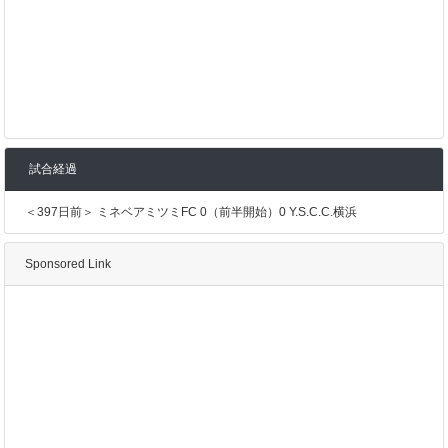
試合経過
＜397日前＞ ミネベアミツミFC 0（前半開始）0 Y.S.C.C.横浜
Sponsored Link