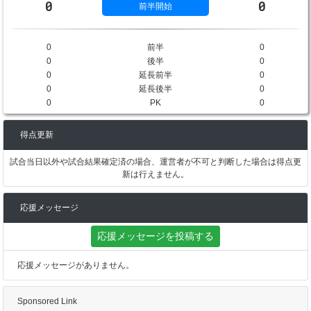
0
0
前半開始
0
前半
0
0
後半
0
0
延長前半
0
0
延長後半
0
0
PK
0
得点更新
試合当日以外や試合結果確定済の場合、運営者が不可と判断した場合は得点更
新は行えません。
応援メッセージ
応援メッセージを投稿する
応援メッセージがありません。
Sponsored Link