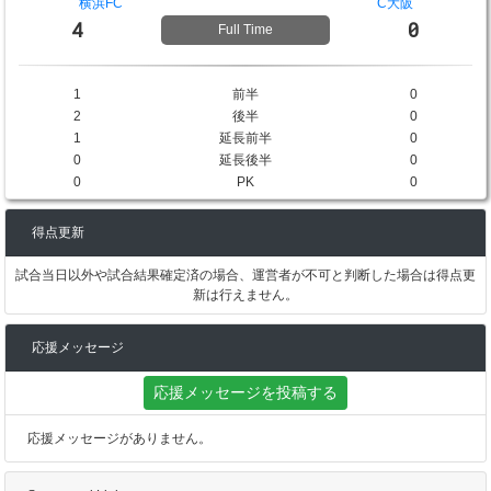
横浜FC
C大阪
4
0
Full Time
1
前半
0
2
後半
0
1
延長前半
0
0
延長後半
0
0
PK
0
得点更新
試合当日以外や試合結果確定済の場合、運営者が不可と判断した場合は得点更
新は行えません。
応援メッセージ
応援メッセージを投稿する
応援メッセージがありません。