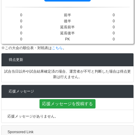
0
前半
0
0
後半
0
0
延長前半
0
0
延長後半
0
0
PK
0
※この大会の順位表・対戦表は
こちら
。
得点更新
試合当日以外や試合結果確定済の場合、運営者が不可と判断した場合は得点更
新は行えません。
応援メッセージ
応援メッセージを投稿する
応援メッセージがありません。
Sponsored Link