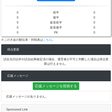
0
前半
0
0
後半
0
0
延長前半
0
0
延長後半
0
0
PK
0
※この大会の順位表・対戦表は
こちら
。
得点更新
試合当日以外や試合結果確定済の場合、運営者が不可と判断した場合は得点更
新は行えません。
応援メッセージ
応援メッセージを投稿する
応援メッセージがありません。
Sponsored Link