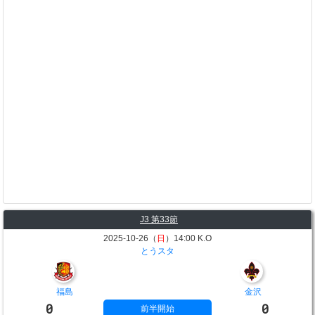
J3 第33節
2025-10-26（
日
）14:00 K.O
とうスタ
福島
金沢
0
0
前半開始