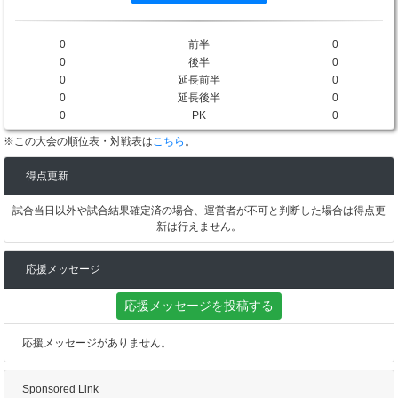
0
前半
0
0
後半
0
0
延長前半
0
0
延長後半
0
0
PK
0
※この大会の順位表・対戦表は
こちら
。
得点更新
試合当日以外や試合結果確定済の場合、運営者が不可と判断した場合は得点更
新は行えません。
応援メッセージ
応援メッセージを投稿する
応援メッセージがありません。
Sponsored Link