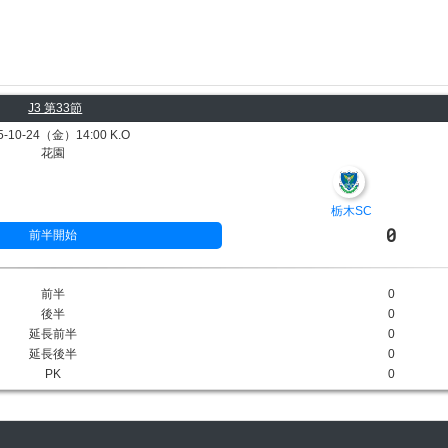
J3 第33節
5-10-24（金）14:00 K.O
花園
栃木SC
0
前半開始
前半
0
後半
0
延長前半
0
延長後半
0
PK
0