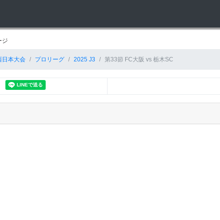
ージ
西日本大会
プロリーグ
2025 J3
第33節 FC大阪 vs 栃木SC