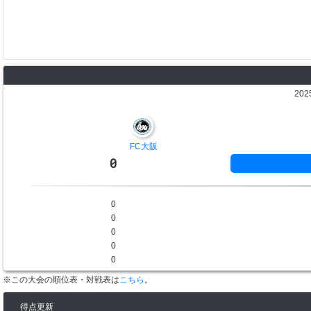
202
FC大阪
0
0
0
0
0
0
※この大会の順位表・対戦表は
こちら
。
得点更新