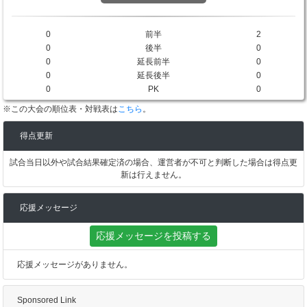
0
前半
2
0
後半
0
0
延長前半
0
0
延長後半
0
0
PK
0
※この大会の順位表・対戦表は
こちら
。
得点更新
試合当日以外や試合結果確定済の場合、運営者が不可と判断した場合は得点更
新は行えません。
応援メッセージ
応援メッセージを投稿する
応援メッセージがありません。
Sponsored Link