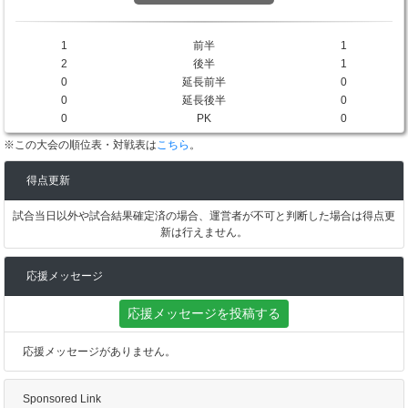
1
前半
1
2
後半
1
0
延長前半
0
0
延長後半
0
0
PK
0
※この大会の順位表・対戦表は
こちら
。
得点更新
試合当日以外や試合結果確定済の場合、運営者が不可と判断した場合は得点更
新は行えません。
応援メッセージ
応援メッセージを投稿する
応援メッセージがありません。
Sponsored Link