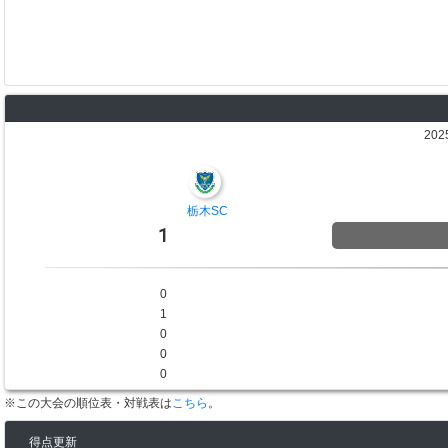
202
栃木SC
1
0
1
0
0
0
※この大会の順位表・対戦表は
こちら
。
得点更新