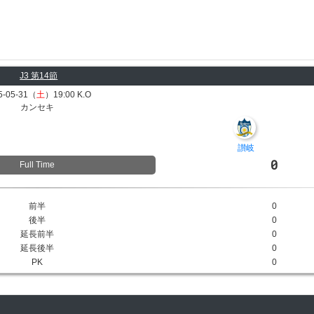
J3 第14節
5-05-31（
土
）19:00 K.O
カンセキ
讃岐
0
Full Time
前半
0
後半
0
延長前半
0
延長後半
0
PK
0