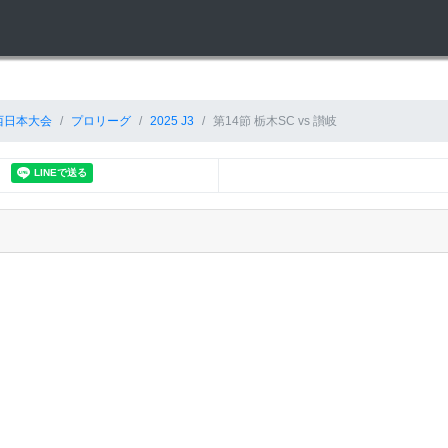
西日本大会
プロリーグ
2025 J3
第14節 栃木SC vs 讃岐