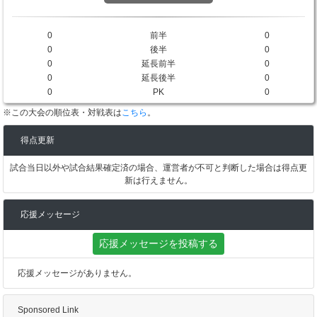
0
前半
0
0
後半
0
0
延長前半
0
0
延長後半
0
0
PK
0
※この大会の順位表・対戦表は
こちら
。
得点更新
試合当日以外や試合結果確定済の場合、運営者が不可と判断した場合は得点更
新は行えません。
応援メッセージ
応援メッセージを投稿する
応援メッセージがありません。
Sponsored Link