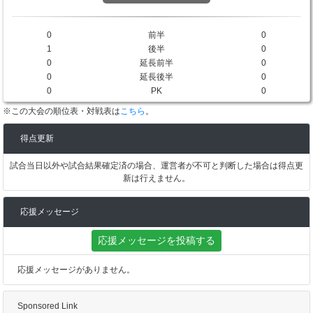
0
前半
0
1
後半
0
0
延長前半
0
0
延長後半
0
0
PK
0
※この大会の順位表・対戦表は
こちら
。
得点更新
試合当日以外や試合結果確定済の場合、運営者が不可と判断した場合は得点更
新は行えません。
応援メッセージ
応援メッセージを投稿する
応援メッセージがありません。
Sponsored Link