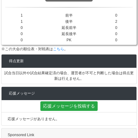
1
前半
0
1
後半
2
0
延長前半
0
0
延長後半
0
0
PK
0
※この大会の順位表・対戦表は
こちら
。
得点更新
試合当日以外や試合結果確定済の場合、運営者が不可と判断した場合は得点更
新は行えません。
応援メッセージ
応援メッセージを投稿する
応援メッセージがありません。
Sponsored Link