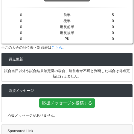
0
前半
5
0
後半
0
0
延長前半
0
0
延長後半
0
0
PK
0
※この大会の順位表・対戦表は
こちら
。
得点更新
試合当日以外や試合結果確定済の場合、運営者が不可と判断した場合は得点更
新は行えません。
応援メッセージ
応援メッセージを投稿する
応援メッセージがありません。
Sponsored Link