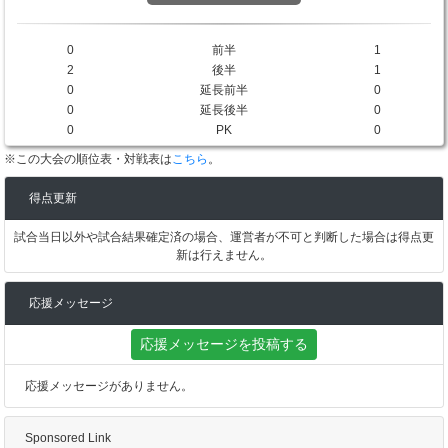
0
前半
1
2
後半
1
0
延長前半
0
0
延長後半
0
0
PK
0
※この大会の順位表・対戦表は
こちら
。
得点更新
試合当日以外や試合結果確定済の場合、運営者が不可と判断した場合は得点更
新は行えません。
応援メッセージ
応援メッセージを投稿する
応援メッセージがありません。
Sponsored Link