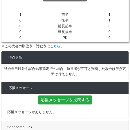
1
前半
1
0
後半
1
0
延長前半
0
0
延長後半
0
0
PK
0
※この大会の順位表・対戦表は
こちら
。
得点更新
試合当日以外や試合結果確定済の場合、運営者が不可と判断した場合は得点更
新は行えません。
応援メッセージ
応援メッセージを投稿する
応援メッセージがありません。
Sponsored Link