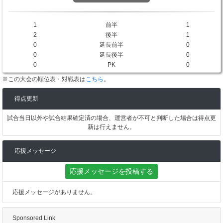
1
前半
1
2
後半
1
0
延長前半
0
0
延長後半
0
0
PK
0
※この大会の順位表・対戦表は
こちら
。
得点更新
試合当日以外や試合結果確定済の場合、運営者が不可と判断した場合は得点更
新は行えません。
応援メッセージ
応援メッセージを投稿する
応援メッセージがありません。
Sponsored Link