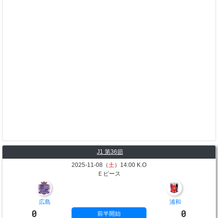
J1 第36節
2025-11-08（
土
）14:00 K.O
Ｅピース
広島
浦和
0
0
前半開始