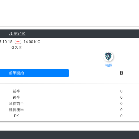
J1 第34節
5-10-18（
土
）14:00 K.O
Ｇスタ
福岡
0
前半開始
前半
0
後半
0
延長前半
0
延長後半
0
PK
0