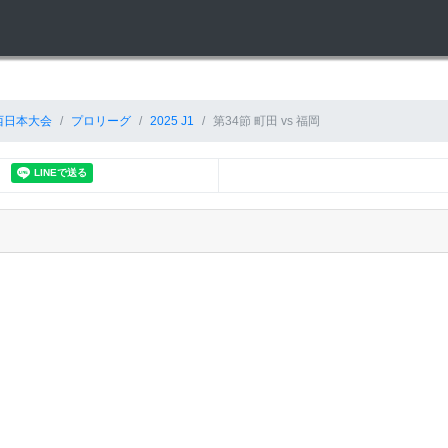
西日本大会
プロリーグ
2025 J1
第34節 町田 vs 福岡