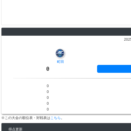
202
町田
0
0
0
0
0
0
※この大会の順位表・対戦表は
こちら
。
得点更新