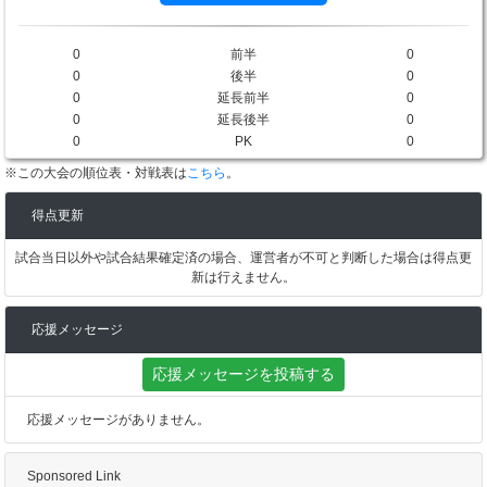
0
前半
0
0
後半
0
0
延長前半
0
0
延長後半
0
0
PK
0
※この大会の順位表・対戦表は
こちら
。
得点更新
試合当日以外や試合結果確定済の場合、運営者が不可と判断した場合は得点更
新は行えません。
応援メッセージ
応援メッセージを投稿する
応援メッセージがありません。
Sponsored Link