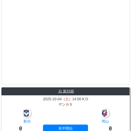
J1 第33節
2025-10-04（
土
）14:00 K.O
デンカＳ
新潟
岡山
0
0
前半開始