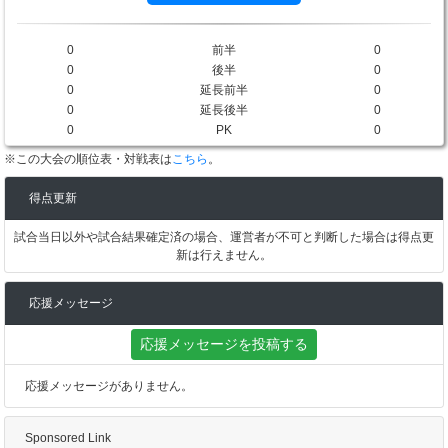
0
前半
0
0
後半
0
0
延長前半
0
0
延長後半
0
0
PK
0
※この大会の順位表・対戦表は
こちら
。
得点更新
試合当日以外や試合結果確定済の場合、運営者が不可と判断した場合は得点更
新は行えません。
応援メッセージ
応援メッセージを投稿する
応援メッセージがありません。
Sponsored Link