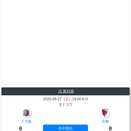
J1 第32節
2025-09-27（
土
）19:00 K.O
ヨドコウ
C大阪
京都
0
0
前半開始