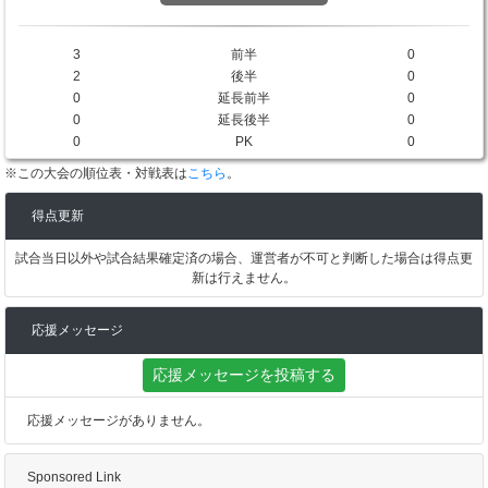
3
前半
0
2
後半
0
0
延長前半
0
0
延長後半
0
0
PK
0
※この大会の順位表・対戦表は
こちら
。
得点更新
試合当日以外や試合結果確定済の場合、運営者が不可と判断した場合は得点更
新は行えません。
応援メッセージ
応援メッセージを投稿する
応援メッセージがありません。
Sponsored Link