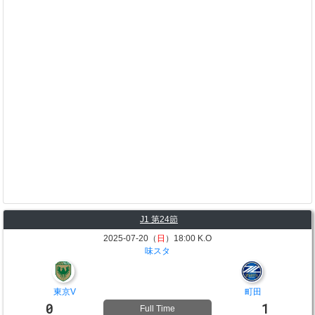
J1 第24節
2025-07-20（
日
）18:00 K.O
味スタ
東京V
町田
0
1
Full Time