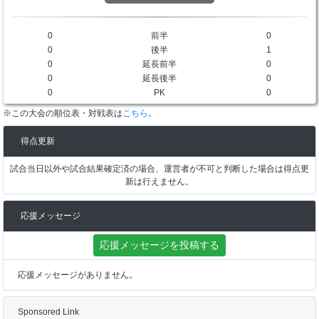
0
前半
0
0
後半
1
0
延長前半
0
0
延長後半
0
0
PK
0
※この大会の順位表・対戦表は
こちら
。
得点更新
試合当日以外や試合結果確定済の場合、運営者が不可と判断した場合は得点更
新は行えません。
応援メッセージ
応援メッセージを投稿する
応援メッセージがありません。
Sponsored Link