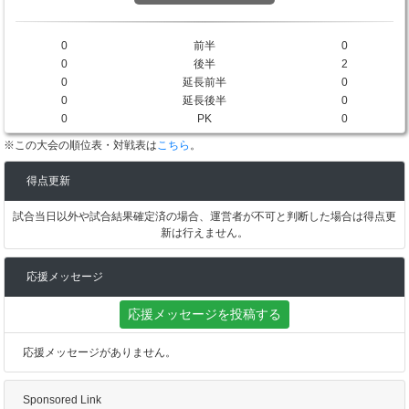
0
前半
0
0
後半
2
0
延長前半
0
0
延長後半
0
0
PK
0
※この大会の順位表・対戦表は
こちら
。
得点更新
試合当日以外や試合結果確定済の場合、運営者が不可と判断した場合は得点更
新は行えません。
応援メッセージ
応援メッセージを投稿する
応援メッセージがありません。
Sponsored Link