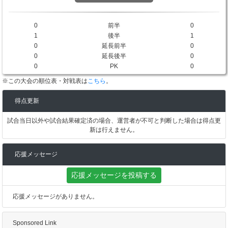
0
前半
0
1
後半
1
0
延長前半
0
0
延長後半
0
0
PK
0
※この大会の順位表・対戦表は
こちら
。
得点更新
試合当日以外や試合結果確定済の場合、運営者が不可と判断した場合は得点更
新は行えません。
応援メッセージ
応援メッセージを投稿する
応援メッセージがありません。
Sponsored Link