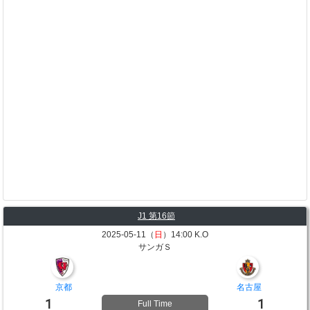
J1 第16節
2025-05-11（
日
）14:00 K.O
サンガＳ
京都
名古屋
1
1
Full Time