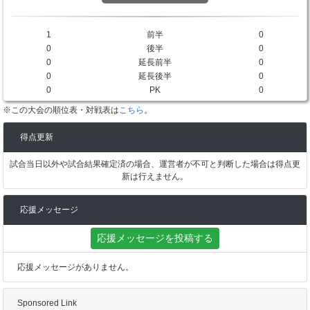
1
前半
0
0
後半
0
0
延長前半
0
0
延長後半
0
0
PK
0
※この大会の順位表・対戦表は
こちら
。
得点更新
試合当日以外や試合結果確定済の場合、運営者が不可と判断した場合は得点更
新は行えません。
応援メッセージ
応援メッセージを投稿する
応援メッセージがありません。
Sponsored Link