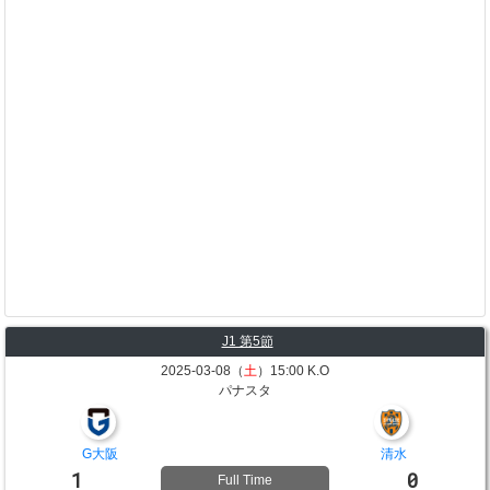
J1 第5節
2025-03-08（
土
）15:00 K.O
パナスタ
G大阪
清水
1
0
Full Time