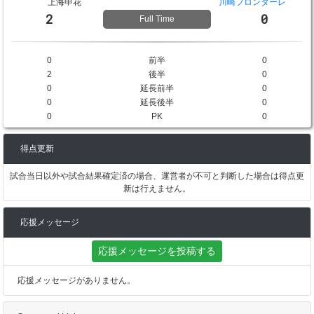
上海申花
川崎フロンターレ
2
0
Full Time
0
前半
0
2
後半
0
0
延長前半
0
0
延長後半
0
0
PK
0
得点更新
試合当日以外や試合結果確定済の場合、運営者が不可と判断した場合は得点更
新は行えません。
応援メッセージ
応援メッセージを投稿する
応援メッセージがありません。